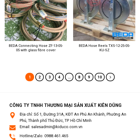
BEDA Connecting Hose ZF-13-05-
BEDA Hose Reels TXS-12-25-05-
05 with glass fibre cover
KU-SZ
1
2
3
4
…
8
9
10
CÔNG TY TNHH THƯƠNG MẠI SẢN XUẤT KIÊN DŨNG
Địa chỉ: Số 1, Đường 31A, KĐT An Phú An Khánh, Phường An
Phú, Thành phố Thủ Đức, TP. Hồ Chí Minh
Email: salesadmin@kiduco.com.vn
Hotline/Zalo: 0988.461.465