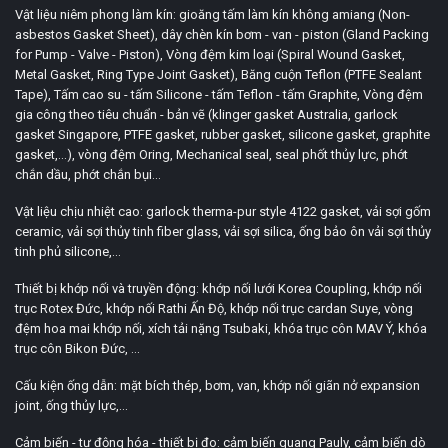
Vật liệu niêm phong làm kín: gioăng tấm làm kín không amiang (Non-
asbestos Gasket Sheet), dây chèn kín bơm - van - piston (Gland Packing
for Pump - Valve - Piston), Vòng đệm kim loại (Spiral Wound Gasket,
Metal Gasket, Ring Type Joint Gasket), Băng cuộn Teflon (PTFE Sealant
Tape), Tấm cao su - tấm Silicone - tấm Teflon - tấm Graphite, Vòng đệm
gia công theo tiêu chuẩn - bản vẽ (klinger gasket Australia, garlock
gasket Singapore, PTFE gasket, rubber gasket, silicone gasket, graphite
gasket,...), vòng đệm Oring, Mechanical seal, seal phốt thủy lực, phớt
chắn dầu, phớt chắn bụi...
Vật liệu chịu nhiệt cao: garlock therma-pur style 4122 gasket, vải sợi gốm
ceramic, vải sợi thủy tinh fiber glass, vải sợi silica, ống bảo ôn vải sợi thủy
tinh phủ silicone,...
Thiết bị khớp nối và truyền động: khớp nối lưới Korea Coupling, khớp nối
trục Rotex Đức, khớp nối Rathi Ấn Độ, khớp nối trục cardan Suye, vòng
đệm hoa mai khớp nối, xích tải nặng Tsubaki, khóa trục côn MAV Ý, khóa
trục côn Bikon Đức, ...
Cấu kiện ống dẫn: mặt bích thép, bơm, van, khớp nối giãn nở expansion
joint, ống thủy lực,...
Cảm biến - tự động hóa - thiết bị đo: cảm biến quang Pauly, cảm biến dò