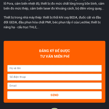
lỗ Pora, cảm biến nhiệt độ, thiết bị đo mức chất lỏng trong bồn bình, cảm
biến đo mức thép, cảm biến laser đo khoảng cách, bộ đếm vòng quay,...
Thiết bị trong nhà máy thép: thiết bị thổi khí oxy BEDA, đuốc cắt và đầu
đốt GEDA, đầu phun hóa chất PNR, béc phun tẩy rỉ của Lechler, thiết bị
nâng hạ - cẩu trục THLE,...
ĐĂNG KÝ ĐỂ ĐƯỢC
TƯ VẤN MIỄN PHÍ