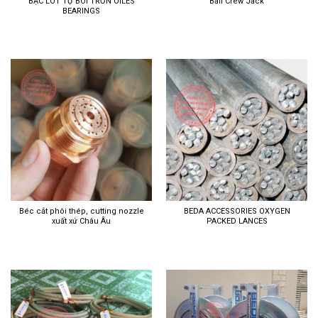
BẠC LÓT TỰ BÔI TRƠN OILES
Ball Crew Jack
BEARINGS
Béc cắt phôi thép, cutting nozzle
BEDA ACCESSORIES OXYGEN
xuất xứ Châu Âu
PACKED LANCES