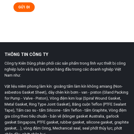
THÔNG TIN CÔNG TY
Công ty Kiên Dũng phân phối các sản phẩm trong lĩnh vực thiết bị công
nghiệp luôn và là sự lựa chọn hàng đầu trong các doanh nghiệp Việt
Nam như:
Vật liệu niêm phong làm kín: gioăng tấm làm kín không amiang (Non-
asbestos Gasket Sheet), dây chèn kín bơm - van - piston (Gland Packing
for Pump - Valve - Piston), Vòng đệm kim loại (Spiral Wound Gasket,
Metal Gasket, Ring Type Joint Gasket), Băng cuộn Teflon (PTFE Sealant
Tape), Tấm cao su - tấm Silicone - tấm Teflon - tấm Graphite, Vòng đệm
gia công theo tiêu chuẩn - bản vẽ (klinger gasket Australia, garlock
gasket Singapore, PTFE gasket, rubber gasket, silicone gasket, graphite
gasket,...), vòng đệm Oring, Mechanical seal, seal phốt thủy lực, phớt