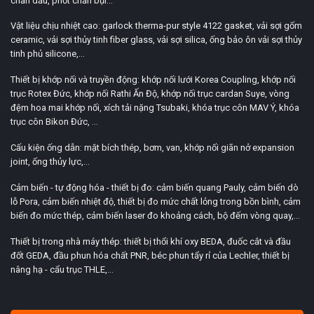
chắn dầu, phớt chắn bụi...
Vật liệu chịu nhiệt cao: garlock therma-pur style 4122 gasket, vải sợi gốm
ceramic, vải sợi thủy tinh fiber glass, vải sợi silica, ống bảo ôn vải sợi thủy
tinh phủ silicone,...
Thiết bị khớp nối và truyền động: khớp nối lưới Korea Coupling, khớp nối
trục Rotex Đức, khớp nối Rathi Ấn Độ, khớp nối trục cardan Suye, vòng
đệm hoa mai khớp nối, xích tải nặng Tsubaki, khóa trục côn MAV Ý, khóa
trục côn Bikon Đức, ...
Cấu kiện ống dẫn: mặt bích thép, bơm, van, khớp nối giãn nở expansion
joint, ống thủy lực,...
Cảm biến - tự động hóa - thiết bị đo: cảm biến quang Pauly, cảm biến dò
lỗ Pora, cảm biến nhiệt độ, thiết bị đo mức chất lỏng trong bồn bình, cảm
biến đo mức thép, cảm biến laser đo khoảng cách, bộ đếm vòng quay,...
Thiết bị trong nhà máy thép: thiết bị thổi khí oxy BEDA, đuốc cắt và đầu
đốt GEDA, đầu phun hóa chất PNR, béc phun tẩy rỉ của Lechler, thiết bị
nâng hạ - cẩu trục THLE,...