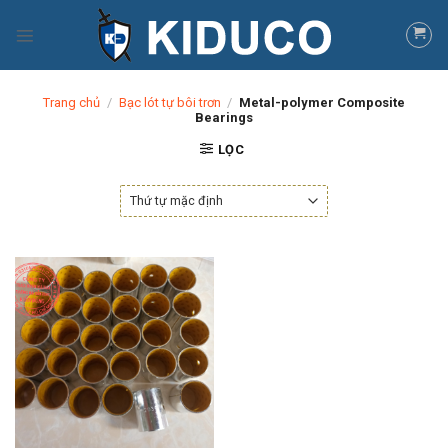
Skip
to
content
Trang chủ
/
Bạc lót tự bôi trơn
/
Metal-polymer Composite
Bearings
LỌC