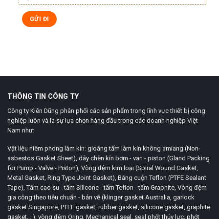
THÔNG TIN CÔNG TY
Công ty Kiên Dũng phân phối các sản phẩm trong lĩnh vực thiết bị công
nghiệp luôn và là sự lựa chọn hàng đầu trong các doanh nghiệp Việt
Nam như:
Vật liệu niêm phong làm kín: gioăng tấm làm kín không amiang (Non-
asbestos Gasket Sheet), dây chèn kín bơm - van - piston (Gland Packing
for Pump - Valve - Piston), Vòng đệm kim loại (Spiral Wound Gasket,
Metal Gasket, Ring Type Joint Gasket), Băng cuộn Teflon (PTFE Sealant
Tape), Tấm cao su - tấm Silicone - tấm Teflon - tấm Graphite, Vòng đệm
gia công theo tiêu chuẩn - bản vẽ (klinger gasket Australia, garlock
gasket Singapore, PTFE gasket, rubber gasket, silicone gasket, graphite
gasket,...), vòng đệm Oring, Mechanical seal, seal phốt thủy lực, phớt