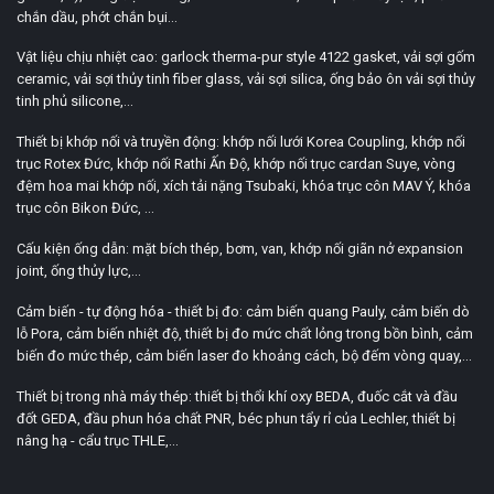
chắn dầu, phớt chắn bụi...
Vật liệu chịu nhiệt cao: garlock therma-pur style 4122 gasket, vải sợi gốm
ceramic, vải sợi thủy tinh fiber glass, vải sợi silica, ống bảo ôn vải sợi thủy
tinh phủ silicone,...
Thiết bị khớp nối và truyền động: khớp nối lưới Korea Coupling, khớp nối
trục Rotex Đức, khớp nối Rathi Ấn Độ, khớp nối trục cardan Suye, vòng
đệm hoa mai khớp nối, xích tải nặng Tsubaki, khóa trục côn MAV Ý, khóa
trục côn Bikon Đức, ...
Cấu kiện ống dẫn: mặt bích thép, bơm, van, khớp nối giãn nở expansion
joint, ống thủy lực,...
Cảm biến - tự động hóa - thiết bị đo: cảm biến quang Pauly, cảm biến dò
lỗ Pora, cảm biến nhiệt độ, thiết bị đo mức chất lỏng trong bồn bình, cảm
biến đo mức thép, cảm biến laser đo khoảng cách, bộ đếm vòng quay,...
Thiết bị trong nhà máy thép: thiết bị thổi khí oxy BEDA, đuốc cắt và đầu
đốt GEDA, đầu phun hóa chất PNR, béc phun tẩy rỉ của Lechler, thiết bị
nâng hạ - cẩu trục THLE,...