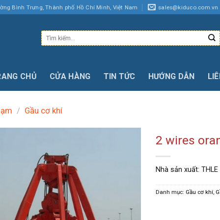
ường Bình Trưng, Thành phố Hồ Chí Minh, Việt Nam
sales@kiduco.com.vn
Tìm
kiếm:
RANG CHỦ
CỬA HÀNG
TIN TỨC
HƯỚNG DẪN
LI
oạm
/
Gầu cơ khí
2 wires ora
Nhà sản xuất: THLE
Danh mục:
Gầu cơ khí
,
G