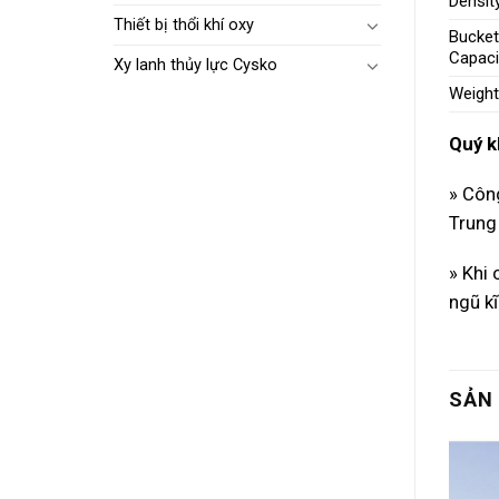
Densit
Thiết bị thổi khí oxy
Bucket
Capaci
Xy lanh thủy lực Cysko
Weight
Quý k
» Côn
Trung
» Khi
ngũ k
SẢN