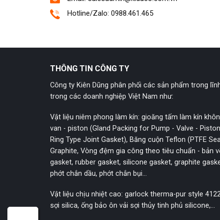
Hotline/Zalo: 0988.461.465
THÔNG TIN CÔNG TY
Công ty Kiên Dũng phân phối các sản phẩm trong lĩnh
trong các doanh nghiệp Việt Nam như:
Vật liệu niêm phong làm kín: gioăng tấm làm kín kh
van - piston (Gland Packing for Pump - Valve - Pisto
Ring Type Joint Gasket), Băng cuộn Teflon (PTFE Sea
Graphite, Vòng đệm gia công theo tiêu chuẩn - bản vẽ
gasket, rubber gasket, silicone gasket, graphite gaske
phớt chắn dầu, phớt chắn bụi...
Vật liệu chịu nhiệt cao: garlock therma-pur style 4122 
sợi silica, ống bảo ôn vải sợi thủy tinh phủ silicone,...