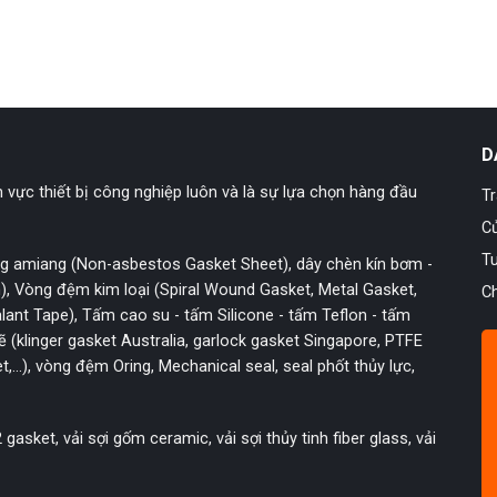
D
 vực thiết bị công nghiệp luôn và là sự lựa chọn hàng đầu
T
C
T
ông amiang (Non-asbestos Gasket Sheet), dây chèn kín bơm -
n), Vòng đệm kim loại (Spiral Wound Gasket, Metal Gasket,
Ch
lant Tape), Tấm cao su - tấm Silicone - tấm Teflon - tấm
 (klinger gasket Australia, garlock gasket Singapore, PTFE
t,...), vòng đệm Oring, Mechanical seal, seal phốt thủy lực,
gasket, vải sợi gốm ceramic, vải sợi thủy tinh fiber glass, vải