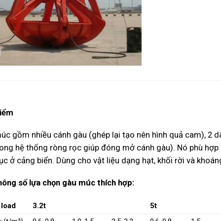
iểm
úc gồm nhiều cánh gàu (ghép lại tạo nên hình quả cam), 2 dâ
rong hệ thống ròng rọc giúp đóng mở cánh gàu). Nó phù hợp ch
ục ở cảng biển. Dùng cho vật liệu dạng hạt, khối rời và khoán
hông số lựa chọn gàu múc thích hợp:
 load
3.2t
5t