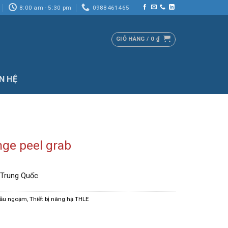
8:00 am - 5:30 pm
0988461465
GIỎ HÀNG /
0
₫
ÊN HỆ
nge peel grab
 Trung Quốc
ầu ngoạm
,
Thiết bị nâng hạ THLE