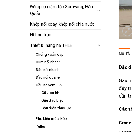
Động cơ giảm tốc Samyang, Hàn
Quốc
Khớp nối xoay, khớp nối chia nước
Nỉ bọc trục
Thiết bị nâng hạ THLE
MÔ TẢ
Chống xoắn cáp
Cùm nối nhanh
Đặc đ
Đầu nối nhanh
Đầu nối quả lê
Gàu m
Gầu ngoạm
đây t
Gầu cơ khí
cần tr
Gầu đặc biệt
Gầu điện-thủy lực
Các t
Phụ kiện móc, kéo
Crane
Pulley