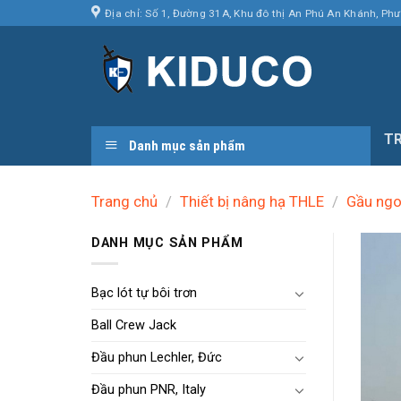
Skip
Địa chỉ: Số 1, Đường 31A, Khu đô thị An Phú An Khánh, Ph
to
content
T
Danh mục sản phẩm
Trang chủ
/
Thiết bị nâng hạ THLE
/
Gầu ng
DANH MỤC SẢN PHẨM
Bạc lót tự bôi trơn
Ball Crew Jack
Đầu phun Lechler, Đức
Đầu phun PNR, Italy