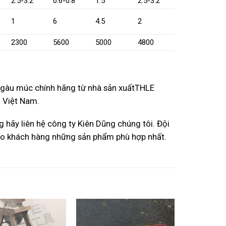
2.5-3.2
0.6-0.8
1.5
2.5-3.2
1
6
4.5
2
2300
5600
5000
4800
 gàu múc chính hãng từ nhà sản xuấtTHLE
g Việt Nam.
hãy liên hệ công ty Kiên Dũng chúng tôi. Đội
 cho khách hàng những sản phẩm phù hợp nhất.