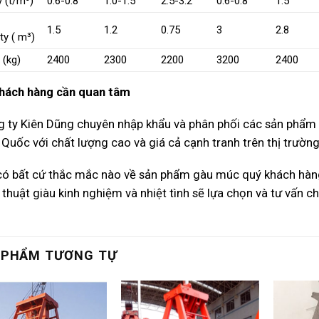
y (t/m³)
0.6-0.8
1.0-1.5
2.5-3.2
0.6-0.8
1.5
1.5
1.2
0.75
3
2.8
ty ( m³)
 (kg)
2400
2300
2200
3200
2400
hách hàng cần quan tâm
g ty Kiên Dũng chuyên nhập khẩu và phân phối các sản phẩm
 Quốc với chất lượng cao và giá cả cạnh tranh trên thị trườn
 có bất cứ thắc mắc nào về sản phẩm gàu múc quý khách hàng 
ĩ thuật giàu kinh nghiệm và nhiệt tình sẽ lựa chọn và tư vấn
 PHẨM TƯƠNG TỰ