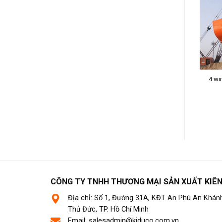
Đầu nối cáp Wedge Socket
4 wi
emote control grab bucket
cho cẩu trục nâng hạ hãng
THLE
CÔNG TY TNHH THƯƠNG MẠI SẢN XUẤT KIÊ
Địa chỉ: Số 1, Đường 31A, KĐT An Phú An Khán
Thủ Đức, TP. Hồ Chí Minh
Email: salesadmin@kiduco.com.vn