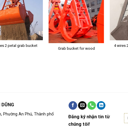
res 2 petal grab bucket
4 wires 
Grab bucket for wood
N DŨNG
h, Phường An Phú, Thành phố
Đăng ký nhận tin từ
chúng tôi!