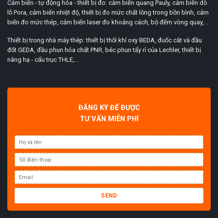
Cảm biến - tự động hóa - thiết bị đo: cảm biến quang Pauly, cảm biến dò
lỗ Pora, cảm biến nhiệt độ, thiết bị đo mức chất lỏng trong bồn bình, cảm
biến đo mức thép, cảm biến laser đo khoảng cách, bộ đếm vòng quay,...
Thiết bị trong nhà máy thép: thiết bị thổi khí oxy BEDA, đuốc cắt và đầu
đốt GEDA, đầu phun hóa chất PNR, béc phun tẩy rỉ của Lechler, thiết bị
nâng hạ - cẩu trục THLE,...
ĐĂNG KÝ ĐỂ ĐƯỢC
TƯ VẤN MIỄN PHÍ