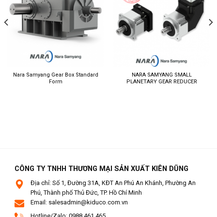
Nara Samyang Gear Box Standard
NARA SAMYANG SMALL
Form
PLANETARY GEAR REDUCER
CÔNG TY TNHH THƯƠNG MẠI SẢN XUẤT KIÊN DŨNG
Địa chỉ: Số 1, Đường 31A, KĐT An Phú An Khánh, Phường An
Phú, Thành phố Thủ Đức, TP. Hồ Chí Minh
Email: salesadmin@kiduco.com.vn
Hotline/Zalo: 0988.461.465