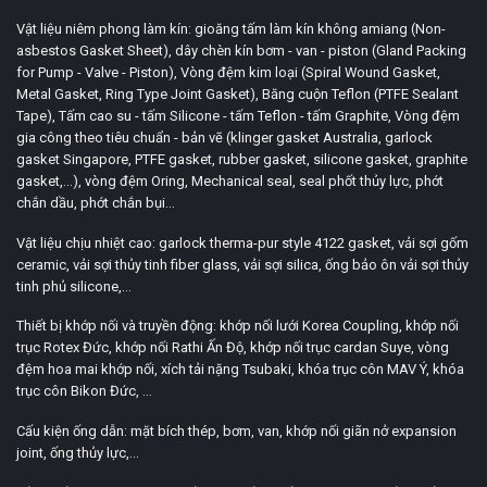
Vật liệu niêm phong làm kín: gioăng tấm làm kín không amiang (Non-
asbestos Gasket Sheet), dây chèn kín bơm - van - piston (Gland Packing
for Pump - Valve - Piston), Vòng đệm kim loại (Spiral Wound Gasket,
Metal Gasket, Ring Type Joint Gasket), Băng cuộn Teflon (PTFE Sealant
Tape), Tấm cao su - tấm Silicone - tấm Teflon - tấm Graphite, Vòng đệm
gia công theo tiêu chuẩn - bản vẽ (klinger gasket Australia, garlock
gasket Singapore, PTFE gasket, rubber gasket, silicone gasket, graphite
gasket,...), vòng đệm Oring, Mechanical seal, seal phốt thủy lực, phớt
chắn dầu, phớt chắn bụi...
Vật liệu chịu nhiệt cao: garlock therma-pur style 4122 gasket, vải sợi gốm
ceramic, vải sợi thủy tinh fiber glass, vải sợi silica, ống bảo ôn vải sợi thủy
tinh phủ silicone,...
Thiết bị khớp nối và truyền động: khớp nối lưới Korea Coupling, khớp nối
trục Rotex Đức, khớp nối Rathi Ấn Độ, khớp nối trục cardan Suye, vòng
đệm hoa mai khớp nối, xích tải nặng Tsubaki, khóa trục côn MAV Ý, khóa
trục côn Bikon Đức, ...
Cấu kiện ống dẫn: mặt bích thép, bơm, van, khớp nối giãn nở expansion
joint, ống thủy lực,...