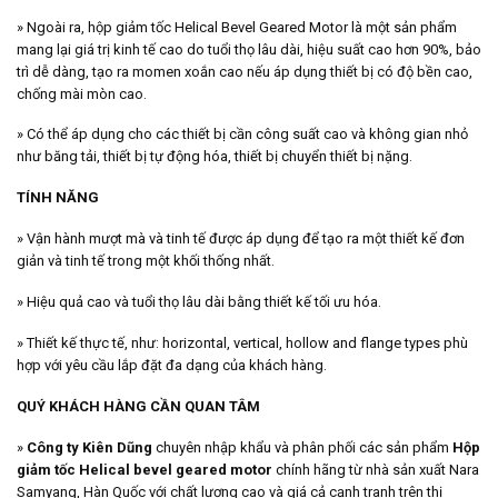
» Ngoài ra, hộp giảm tốc Helical Bevel Geared Motor là một sản phẩm
mang lại giá trị kinh tế cao do tuổi thọ lâu dài, hiệu suất cao hơn 90%, bảo
trì dễ dàng, tạo ra momen xoắn cao nếu áp dụng thiết bị có độ bền cao,
chống mài mòn cao.
» Có thể áp dụng cho các thiết bị cần công suất cao và không gian nhỏ
như băng tải, thiết bị tự động hóa, thiết bị chuyển thiết bị nặng.
TÍNH NĂNG
» Vận hành mượt mà và tinh tế được áp dụng để tạo ra một thiết kế đơn
giản và tinh tế trong một khối thống nhất.
» Hiệu quả cao và tuổi thọ lâu dài bằng thiết kế tối ưu hóa.
» Thiết kế thực tế, như: horizontal, vertical, hollow and flange types phù
hợp với yêu cầu lắp đặt đa dạng của khách hàng.
QUÝ KHÁCH HÀNG CẦN QUAN TÂM
»
Công ty Kiên Dũng
chuyên nhập khẩu và phân phối các sản phẩm
Hộp
giảm tốc Helical bevel geared motor
chính hãng từ nhà sản xuất Nara
Samyang, Hàn Quốc với chất lượng cao và giá cả cạnh tranh trên thị