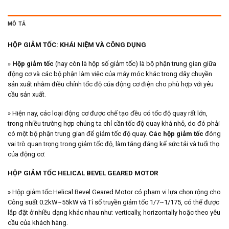
MÔ TẢ
HỘP GIẢM TỐC: KHÁI NIỆM VÀ CÔNG DỤNG
»
Hộp giảm tốc
(hay còn là hộp số giảm tốc) là bộ phận trung gian giữa
động cơ và các bộ phận làm việc của máy móc khác trong dây chuyền
sản xuất nhằm điều chỉnh tốc độ của động cơ điện cho phù hợp với yêu
cầu sản xuất.
» Hiện nay, các loại động cơ được chế tạo đều có tốc độ quay rất lớn,
trong nhiều trường hợp chúng ta chỉ cần tốc độ quay khá nhỏ, do đó phải
có một bộ phận trung gian để giảm tốc độ quay.
Các hộp giảm tốc
đóng
vai trò quan trọng trong giảm tốc độ, làm tăng đáng kể sức tải và tuổi thọ
của động cơ.
HỘP GIẢM TỐC HELICAL BEVEL GEARED MOTOR
» Hộp giảm tốc Helical Bevel Geared Motor có phạm vi lựa chọn rộng cho
Công suất 0.2kW~55kW và Tỉ số truyền giảm tốc 1/7~1/175, có thể được
lắp đặt ở nhiều dạng khác nhau như: vertically, horizontally hoặc theo yêu
cầu của khách hàng.