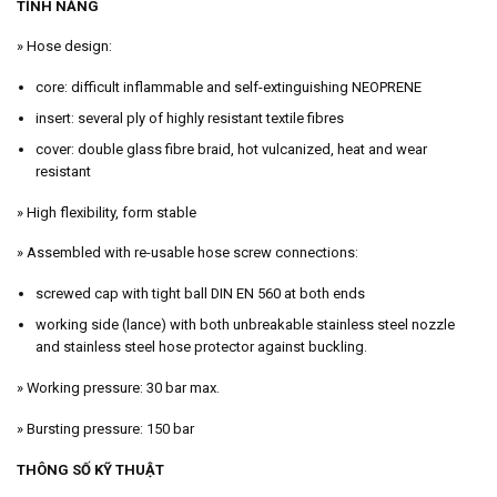
TÍNH NĂNG
» Hose design:
core: difficult inflammable and self-extinguishing NEOPRENE
insert: several ply of highly resistant textile fibres
cover: double glass fibre braid, hot vulcanized, heat and wear
resistant
» High flexibility, form stable
» Assembled with re-usable hose screw connections:
screwed cap with tight ball DIN EN 560 at both ends
working side (lance) with both unbreakable stainless steel nozzle
and stainless steel hose protector against buckling.
» Working pressure: 30 bar max.
» Bursting pressure: 150 bar
THÔNG SỐ KỸ THUẬT