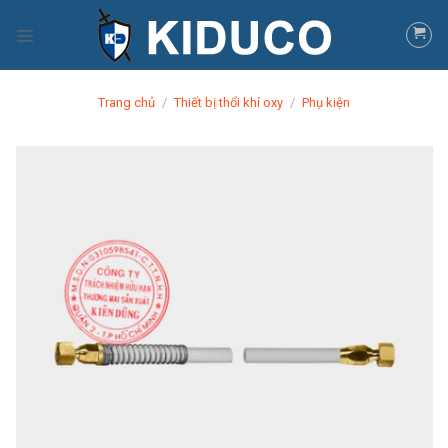
Skip
to
content
Trang chủ
/
Thiết bị thổi khí oxy
/
Phụ kiện