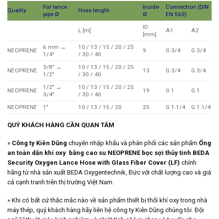
For lance
Inside-
Connection (DIN
Quality
Hose length
pipe Ø
Ø
EN 560)
ID
L [m]
A1
A2
[mm]
6 mm →
10 / 13 / 15 / 20 / 25
NEOPRENE
9
G 3/4
G 3/4
1/4″
/ 30 / 40
3/8″ →
10 / 13 / 15 / 20 / 25
NEOPRENE
13
G 3/4
G 3/4
1/2″
/ 30 / 40
1/2″ →
10 / 13 / 15 / 20 / 25
NEOPRENE
19
G 1
G 1
3/4″
/ 30 / 40
NEOPRENE
1″
10 / 13 / 15 / 20
25
G 1.1/4
G 1.1/4
QUÝ KHÁCH HÀNG CẦN QUAN TÂM
»
Công ty Kiên Dũng
chuyên nhập khẩu và phân phối các sản phẩm
Ống
an toàn dẫn khí oxy bằng cao su
NEOPRENE
bọc sợi thủy tinh BEDA
Security Oxygen Lance Hose with Glass Fiber Cover (LF)
chính
hãng từ nhà sản xuất BEDA Oxygentechnik, Đức với chất lượng cao và giá
cả cạnh tranh trên thị trường Việt Nam.
» Khi có bất cứ thắc mắc nào về sản phẩm thiết bị thổi khí oxy trong nhà
máy thép, quý khách hàng hãy liên hệ công ty Kiên Dũng chúng tôi. Đội