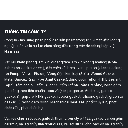
THÔNG TIN CÔNG TY
Công ty Kiên Dũng phân phối các sản phẩm trong lĩnh vực thiết bị công
nghiệp luôn và là sự lựa chọn hàng đầu trong các doanh nghiệp Việt
Nam như:
Vật liệu niêm phong làm kín: gioăng tấm làm kín không amiang (Non-
asbestos Gasket Sheet), dây chèn kín bơm - van - piston (Gland Packing
for Pump - Valve - Piston), Vòng đệm kim loại (Spiral Wound Gasket,
Metal Gasket, Ring Type Joint Gasket), Băng cuộn Teflon (PTFE Sealant
Tape), Tấm cao su - tấm Silicone - tấm Teflon - tấm Graphite, Vòng đệm
gia công theo tiêu chuẩn - bản vẽ (klinger gasket Australia, garlock
gasket Singapore, PTFE gasket, rubber gasket, silicone gasket, graphite
gasket,...), vòng đệm Oring, Mechanical seal, seal phốt thủy lực, phớt
chắn dầu, phớt chắn bụi...
Vật liệu chịu nhiệt cao: garlock therma-pur style 4122 gasket, vải sợi gốm
ceramic, vải sợi thủy tinh fiber glass, vải sợi silica, ống bảo ôn vải sợi thủy