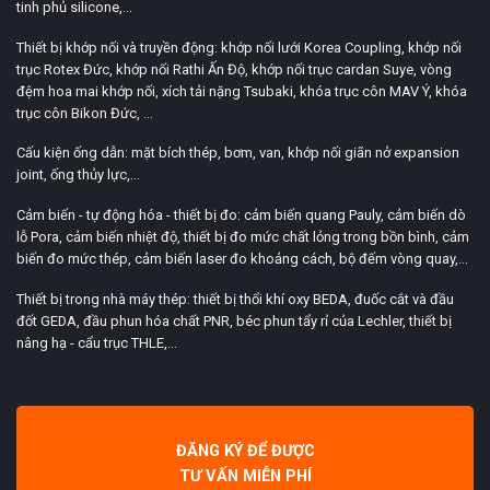
tinh phủ silicone,...
Thiết bị khớp nối và truyền động: khớp nối lưới Korea Coupling, khớp nối
trục Rotex Đức, khớp nối Rathi Ấn Độ, khớp nối trục cardan Suye, vòng
đệm hoa mai khớp nối, xích tải nặng Tsubaki, khóa trục côn MAV Ý, khóa
trục côn Bikon Đức, ...
Cấu kiện ống dẫn: mặt bích thép, bơm, van, khớp nối giãn nở expansion
joint, ống thủy lực,...
Cảm biến - tự động hóa - thiết bị đo: cảm biến quang Pauly, cảm biến dò
lỗ Pora, cảm biến nhiệt độ, thiết bị đo mức chất lỏng trong bồn bình, cảm
biến đo mức thép, cảm biến laser đo khoảng cách, bộ đếm vòng quay,...
Thiết bị trong nhà máy thép: thiết bị thổi khí oxy BEDA, đuốc cắt và đầu
đốt GEDA, đầu phun hóa chất PNR, béc phun tẩy rỉ của Lechler, thiết bị
nâng hạ - cẩu trục THLE,...
ĐĂNG KÝ ĐỂ ĐƯỢC
TƯ VẤN MIỄN PHÍ